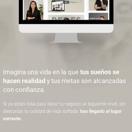
Imagina una vida en la que
tus sueños se
hacen realidad
y tus metas son alcanzadas
con confianza.
Si ya estás lista para llevar tu negocio al siguiente nivel, sin
descuidar tu calidad de vida soñada,
has llegado al lugar
correcto.