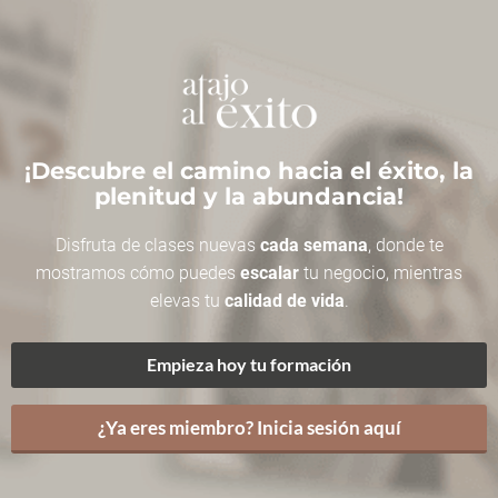
¡Descubre el camino hacia el éxito, la
plenitud y la abundancia!
Disfruta de clases nuevas
cada semana
, donde te
mostramos cómo puedes
escalar
tu negocio, mientras
elevas tu
calidad de vida
.
Empieza hoy tu formación
¿Ya eres miembro? Inicia sesión aquí